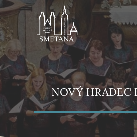
Přeskočit
na
obsah
NOVÝ HRADEC K