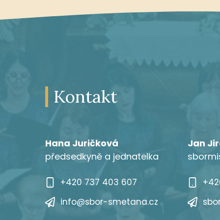
Kontakt
Hana Juričková
Jan Ji
předsedkyně a jednatelka
sbormi
+420 737 403 607
+42
info@sbor-smetana.cz
sbo