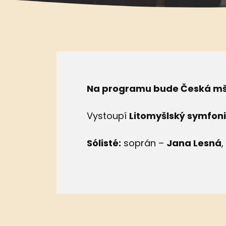
Na programu bude Česká mš
Vystoupí
Litomyšlský symfoni
Sólisté:
soprán –
Jana Lesná
,