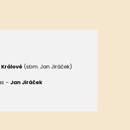
 Králové
(sbm. Jan Jiráček)
as –
Jan Jiráček