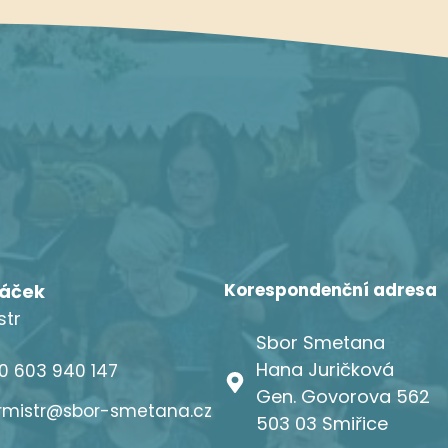
Korespondenční adresa
ráček
str
Sbor Smetana
Hana Juričková
0 603 940 147
Gen. Govorova 562
rmistr@sbor-smetana.cz
503 03 Smiřice