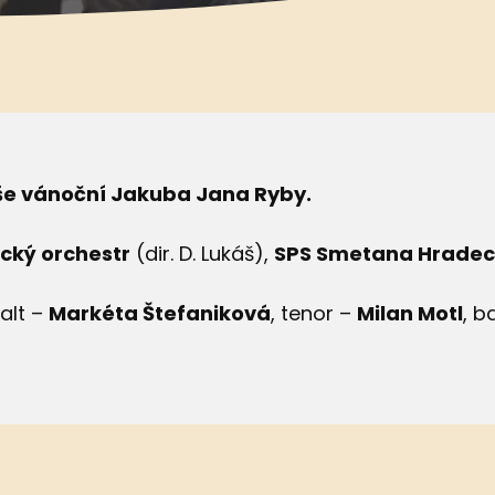
e vánoční Jakuba Jana Ryby.
cký orchestr
(dir. D. Lukáš),
SPS Smetana Hradec
 alt –
Markéta Štefaniková
, tenor –
Milan Motl
, b